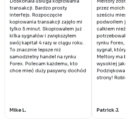
Doskonała usługa kopiowania
Meltory zosta
transakcji. Bardzo prosty
przez moich z
interfejs. Rozpoczęcie
sześciu miesi
kopiowania transakcji zajęło mi
podwoiłem już
tylko 5 minut. Skopiowałem już
całkiem nieźle
kilka sygnałów i zwiększyłem
potrzebowałe
swój kapitał 4 razy w ciągu roku.
rynku Forex, w
To znacznie lepsze niż
sygnał, który 
samodzielny handel na rynku
Meltory ma ba
Forex. Polecam każdemu, kto
wysokiej jako
chce mieć duży pasywny dochód
Podziękowania
strony! Robic
Mike L.
Patrick J.