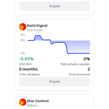
Kopia
Gold Signal
Star trader
-6.83
%
0
%
30D ROI
Maksymalny spadek
5 months
2
Czas działania
Kserokopiarki
Kopia
Star Control
William L.