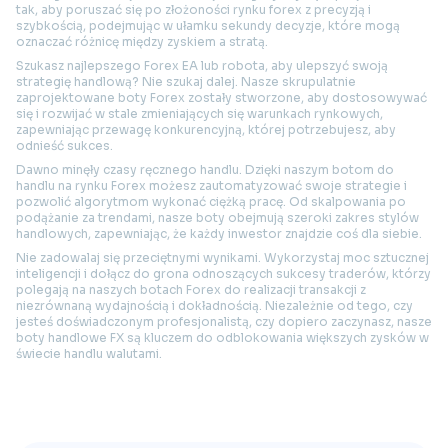
tak, aby poruszać się po złożoności rynku forex z precyzją i
szybkością, podejmując w ułamku sekundy decyzje, które mogą
oznaczać różnicę między zyskiem a stratą.
Szukasz najlepszego Forex EA lub robota, aby ulepszyć swoją
strategię handlową? Nie szukaj dalej. Nasze skrupulatnie
zaprojektowane boty Forex zostały stworzone, aby dostosowywać
się i rozwijać w stale zmieniających się warunkach rynkowych,
zapewniając przewagę konkurencyjną, której potrzebujesz, aby
odnieść sukces.
Dawno minęły czasy ręcznego handlu. Dzięki naszym botom do
handlu na rynku Forex możesz zautomatyzować swoje strategie i
pozwolić algorytmom wykonać ciężką pracę. Od skalpowania po
podążanie za trendami, nasze boty obejmują szeroki zakres stylów
handlowych, zapewniając, że każdy inwestor znajdzie coś dla siebie.
Nie zadowalaj się przeciętnymi wynikami. Wykorzystaj moc sztucznej
inteligencji i dołącz do grona odnoszących sukcesy traderów, którzy
polegają na naszych botach Forex do realizacji transakcji z
niezrównaną wydajnością i dokładnością. Niezależnie od tego, czy
jesteś doświadczonym profesjonalistą, czy dopiero zaczynasz, nasze
boty handlowe FX są kluczem do odblokowania większych zysków w
świecie handlu walutami.