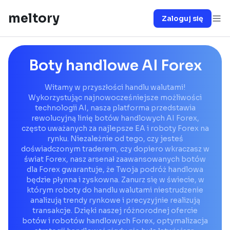
meltory
Zaloguj się
Boty handlowe AI Forex
Witamy w przyszłości handlu walutami!
Wykorzystując najnowocześniejsze możliwości
technologii AI, nasza platforma przedstawia
rewolucyjną linię botów handlowych AI Forex,
często uważanych za najlepsze EA i roboty Forex na
rynku. Niezależnie od tego, czy jesteś
doświadczonym traderem, czy dopiero wkraczasz w
świat Forex, nasz arsenał zaawansowanych botów
dla Forex gwarantuje, że Twoja podróż handlowa
będzie płynna i zyskowna. Zanurz się w świecie, w
którym roboty do handlu walutami niestrudzenie
analizują trendy rynkowe i precyzyjnie realizują
transakcje. Dzięki naszej różnorodnej ofercie
botów i robotów handlowych Forex, optymalizacja