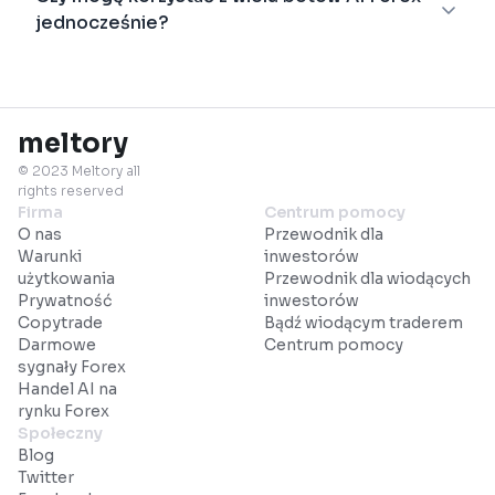
jednocześnie?
meltory
© 2023 Meltory all
rights reserved
Firma
Centrum pomocy
O nas
Przewodnik dla
Warunki
inwestorów
użytkowania
Przewodnik dla wiodących
Prywatność
inwestorów
Copytrade
Bądź wiodącym traderem
Darmowe
Centrum pomocy
sygnały Forex
Handel AI na
rynku Forex
Społeczny
Blog
Twitter