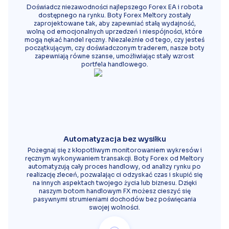
Doświadcz niezawodności najlepszego Forex EA i robota
dostępnego na rynku. Boty Forex Meltory zostały
zaprojektowane tak, aby zapewniać stałą wydajność,
wolną od emocjonalnych uprzedzeń i niespójności, które
mogą nękać handel ręczny. Niezależnie od tego, czy jesteś
początkującym, czy doświadczonym traderem, nasze boty
zapewniają równe szanse, umożliwiając stały wzrost
portfela handlowego.
Automatyzacja bez wysiłku
Pożegnaj się z kłopotliwym monitorowaniem wykresów i
ręcznym wykonywaniem transakcji. Boty Forex od Meltory
automatyzują cały proces handlowy, od analizy rynku po
realizację zleceń, pozwalając ci odzyskać czas i skupić się
na innych aspektach twojego życia lub biznesu. Dzięki
naszym botom handlowym FX możesz cieszyć się
pasywnymi strumieniami dochodów bez poświęcania
swojej wolności.