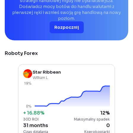
strategii handlowej nigdy nie była łatwiejsza.
Doświadcz mocy botów do handlu walutami z
pierwszej ręki i wznieś swoją grę handlową na nowy
poziom.
Rozpocznij
Roboty Forex
Star Ribbean
William L.
+
16.88
%
12
%
30D ROI
Maksymalny spadek
31 months
0
Czas działania
Kserokopiarki