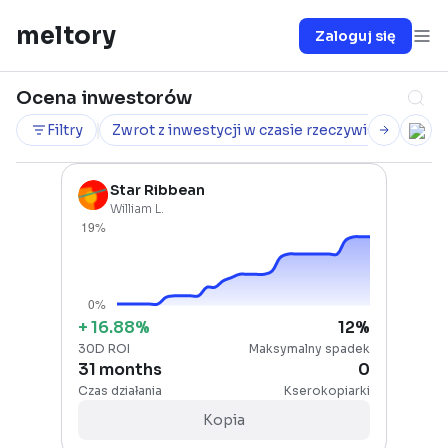
meltory
Zaloguj się
Ocena inwestorów
Filtry
Zwrot z inwestycji w czasie rzeczywistym
30
Star Ribbean
William L.
+
16.88
%
12
%
30D ROI
Maksymalny spadek
31 months
0
Czas działania
Kserokopiarki
Kopia