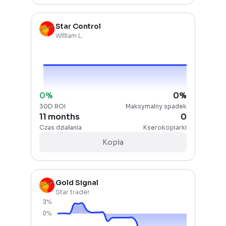
Star Control
William L.
0
%
0
%
30D ROI
Maksymalny spadek
11 months
0
Czas działania
Kserokopiarki
Kopia
Gold Signal
Star trader