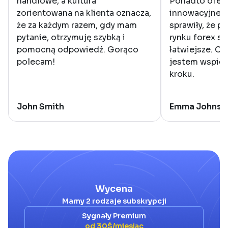
handlowe, a kultura
Ponadto ofero
zorientowana na klienta oznacza,
innowacyjne r
że za każdym razem, gdy mam
sprawiły, że p
pytanie, otrzymuję szybką i
rynku forex st
pomocną odpowiedź. Gorąco
łatwiejsze. Cz
polecam!
jestem wspier
kroku.
John Smith
Emma Johnso
Wycena
Mamy 2 rodzaje subskrypcji
Sygnały Premium
od 30$/miesiąc