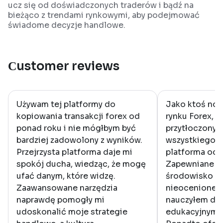
ucz się od doświadczonych traderów i bądź na
bieżąco z trendami rynkowymi, aby podejmować
świadome decyzje handlowe.
Сustomer reviews
Używam tej platformy do
Jako ktoś now
kopiowania transakcji forex od
rynku Forex, 
ponad roku i nie mógłbym być
przytłoczony 
bardziej zadowolony z wyników.
wszystkiego. 
Przejrzysta platforma daje mi
platforma odm
spokój ducha, wiedząc, że mogę
Zapewniane pr
ufać danym, które widzę.
środowisko do
Zaawansowane narzędzia
nieocenione -
naprawdę pomogły mi
nauczyłem dz
udoskonalić moje strategie
edukacyjnym i