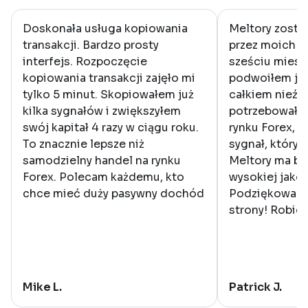
Doskonała usługa kopiowania
Meltory zosta
transakcji. Bardzo prosty
przez moich z
interfejs. Rozpoczęcie
sześciu miesi
kopiowania transakcji zajęło mi
podwoiłem już
tylko 5 minut. Skopiowałem już
całkiem nieźle
kilka sygnałów i zwiększyłem
potrzebowałe
swój kapitał 4 razy w ciągu roku.
rynku Forex, w
To znacznie lepsze niż
sygnał, który 
samodzielny handel na rynku
Meltory ma ba
Forex. Polecam każdemu, kto
wysokiej jako
chce mieć duży pasywny dochód
Podziękowania
strony! Robic
Mike L.
Patrick J.