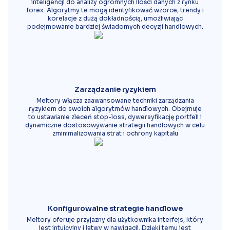
inteligencji do analizy ogromnych ilości danych z rynku
forex. Algorytmy te mogą identyfikować wzorce, trendy i
korelacje z dużą dokładnością, umożliwiając
podejmowanie bardziej świadomych decyzji handlowych.
Zarządzanie ryzykiem
Meltory włącza zaawansowane techniki zarządzania
ryzykiem do swoich algorytmów handlowych. Obejmuje
to ustawianie zleceń stop-loss, dywersyfikację portfeli i
dynamiczne dostosowywanie strategii handlowych w celu
zminimalizowania strat i ochrony kapitału
Konfigurowalne strategie handlowe
Meltory oferuje przyjazny dla użytkownika interfejs, który
jest intuicyjny i łatwy w nawigacji. Dzięki temu jest