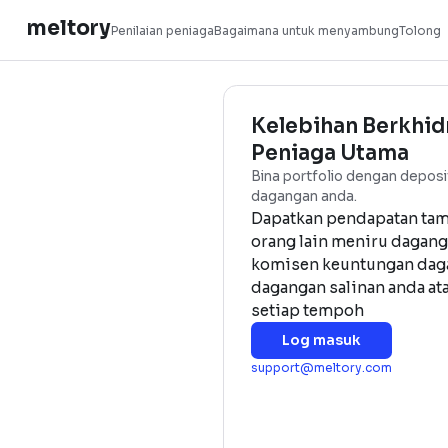
meltory
Penilaian peniaga
Bagaimana untuk menyamb
Kelebihan B
Peniaga Ut
Bina portfolio den
dagangan anda.
Dapatkan penda
orang lain meni
komisen keuntun
dagangan salinan
setiap tempoh
Log masuk
support@meltory.c