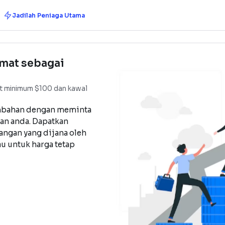
ung
Tolong
Jadilah Peniaga Utama
erkhidmat sebagai
ama
gan deposit minimum $100 dan kawal
patan tambahan dengan meminta
ru dagangan anda. Dapatkan
gan dagangan yang dijana oleh
 anda atau untuk harga tetap
om