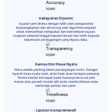
Ketepatan Dijamin
Isyarat kami direka dengan teliti oleh penganalisis
berpengalaman dan disokong oleh algoritma lanjutan
untuk memastikan ketepatan dan kebolehpercayaan.
Ucapkan selamat tinggal kepada tekaan dan hello kepada
keputusan perdagangan yang dipacu data.
Kemas Kini Masa Nyata
Masa adalah penting dalam perdagangan forex. Dengan
isyarat masa nyata kami, anda tidak akan terlepas peluang.
Terima kemas kini tepat pada masanya terus ke peti
masuk atau peranti mudah alih anda, membolehkan anda
bertindak pantas dan yakin.
Liputan Komprehensif