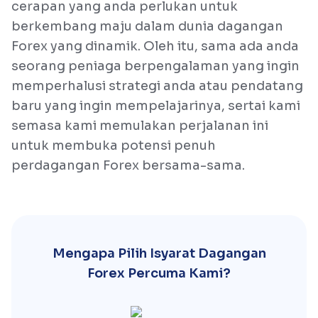
cerapan yang anda perlukan untuk
berkembang maju dalam dunia dagangan
Forex yang dinamik. Oleh itu, sama ada anda
seorang peniaga berpengalaman yang ingin
memperhalusi strategi anda atau pendatang
baru yang ingin mempelajarinya, sertai kami
semasa kami memulakan perjalanan ini
untuk membuka potensi penuh
perdagangan Forex bersama-sama.
Mengapa Pilih Isyarat Dagangan
Forex Percuma Kami?