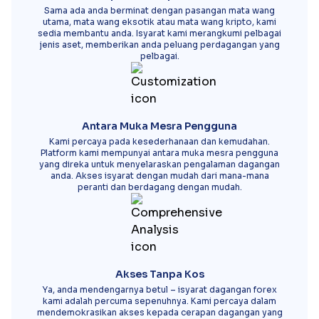
Sama ada anda berminat dengan pasangan mata wang
utama, mata wang eksotik atau mata wang kripto, kami
sedia membantu anda. Isyarat kami merangkumi pelbagai
jenis aset, memberikan anda peluang perdagangan yang
pelbagai.
Antara Muka Mesra Pengguna
Kami percaya pada kesederhanaan dan kemudahan.
Platform kami mempunyai antara muka mesra pengguna
yang direka untuk menyelaraskan pengalaman dagangan
anda. Akses isyarat dengan mudah dari mana-mana
peranti dan berdagang dengan mudah.
Akses Tanpa Kos
Ya, anda mendengarnya betul – isyarat dagangan forex
kami adalah percuma sepenuhnya. Kami percaya dalam
mendemokrasikan akses kepada cerapan dagangan yang