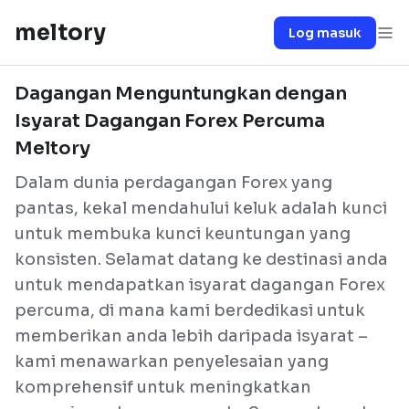
meltory
Log masuk
Dagangan Menguntungkan dengan
Isyarat Dagangan Forex Percuma
Meltory
Dalam dunia perdagangan Forex yang
pantas, kekal mendahului keluk adalah kunci
untuk membuka kunci keuntungan yang
konsisten. Selamat datang ke destinasi anda
untuk mendapatkan isyarat dagangan Forex
percuma, di mana kami berdedikasi untuk
memberikan anda lebih daripada isyarat –
kami menawarkan penyelesaian yang
komprehensif untuk meningkatkan