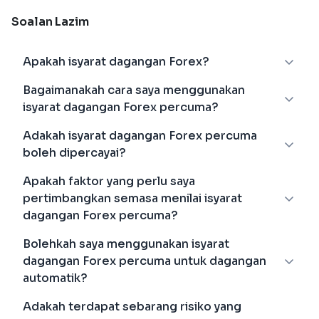
Soalan Lazim
Apakah isyarat dagangan Forex?
Bagaimanakah cara saya menggunakan
isyarat dagangan Forex percuma?
Adakah isyarat dagangan Forex percuma
boleh dipercayai?
Apakah faktor yang perlu saya
pertimbangkan semasa menilai isyarat
dagangan Forex percuma?
Bolehkah saya menggunakan isyarat
dagangan Forex percuma untuk dagangan
automatik?
Adakah terdapat sebarang risiko yang