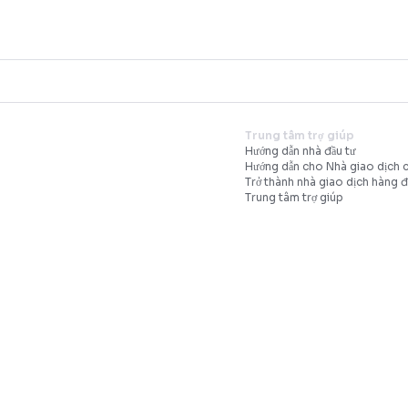
No data
Trung 
Hướng d
Hướng d
Trở thà
Trung t
phí