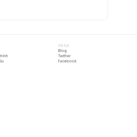
tâm trợ giúp
Xã hội
ẫn nhà đầu tư
Blog
ẫn cho Nhà giao dịch chính
Twitter
nh nhà giao dịch hàng đầu
Faceboo
âm trợ giúp