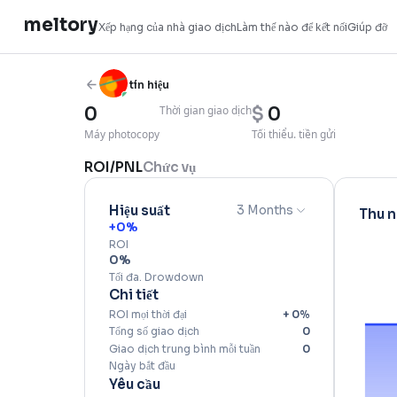
meltory
Xếp hạng của nhà giao dịch
Làm thế nào để kết 
tín hiệu
0
Thời gian giao dịch
$
0
Máy photocopy
Tối thiểu. tiền gửi
ROI/PNL
Chức vụ
Hiệu suất
3 Months
+
0
%
ROI
0
%
Tối đa. Drowdown
Chi tiết
ROI mọi thời đại
+
0
%
Tổng số giao dịch
0