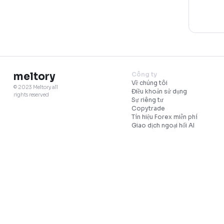
meltory
Công ty
Về chúng tôi
© 2023 Meltory all
Điều khoản sử dụng
rights reserved
Sự riêng tư
Copytrade
Tín hiệu Forex miễn 