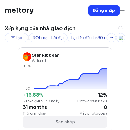
meltory
Đăng nhập
Xếp hạng của nhà giao dịch
Lọc
ROI mọi thời đại
Lợi tức đầu tư 30 ngày
ROI
Star Ribbean
William L.
+
16.88
%
12
%
Lợi tức đầu tư 30 ngày
Drowdown tối đa
31 months
0
Thời gian chạy
Máy photocopy
Sao chép