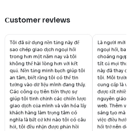
Сustomer reviews
Tôi đã sử dụng nền tảng này để
Là người mới t
sao chép giao dịch ngoại hối
ngoại hối, ban 
trong hơn một năm nay và tôi
choáng ngợp b
không thể hài lòng hơn với kết
tất cả mọi thứ
quả. Nền tảng minh bạch giúp tôi
này đã thay đổi
an tâm, biết rằng tôi có thể tin
tôi. Môi trườn
tưởng vào dữ liệu mình đang thấy.
cung cấp là vô
Các công cụ tiên tiến thực sự
được rất nhiều
giúp tôi tinh chỉnh các chiến lược
nguyên giáo dụ
giao dịch của mình và văn hóa lấy
web. Thêm vào
khách hàng làm trọng tâm có
sáng tạo mà h
nghĩa là bất cứ khi nào tôi có câu
việc điều hướn
hỏi, tôi đều nhận được phản hồi
hối trở nên dễ 