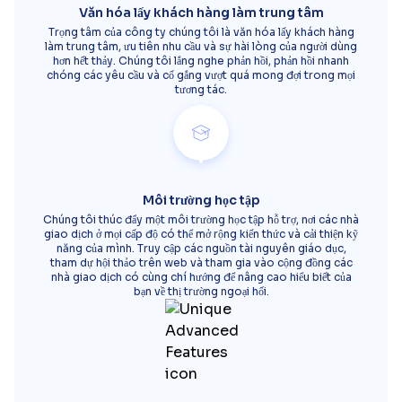
Văn hóa lấy khách hàng làm trung tâm
Trọng tâm của công ty chúng tôi là văn hóa lấy khách hàng
làm trung tâm, ưu tiên nhu cầu và sự hài lòng của người dùng
hơn hết thảy. Chúng tôi lắng nghe phản hồi, phản hồi nhanh
chóng các yêu cầu và cố gắng vượt quá mong đợi trong mọi
tương tác.
Môi trường học tập
Chúng tôi thúc đẩy một môi trường học tập hỗ trợ, nơi các nhà
giao dịch ở mọi cấp độ có thể mở rộng kiến thức và cải thiện kỹ
năng của mình. Truy cập các nguồn tài nguyên giáo dục,
tham dự hội thảo trên web và tham gia vào cộng đồng các
nhà giao dịch có cùng chí hướng để nâng cao hiểu biết của
bạn về thị trường ngoại hối.