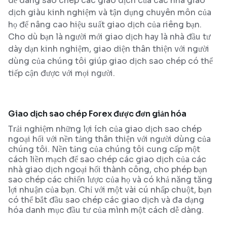
dễ dàng sao chép các giao dịch của các nhà giao
dịch giàu kinh nghiệm và tận dụng chuyên môn của
họ để nâng cao hiệu suất giao dịch của riêng bạn.
Cho dù bạn là người mới giao dịch hay là nhà đầu tư
dày dạn kinh nghiệm, giao diện thân thiện với người
dùng của chúng tôi giúp giao dịch sao chép có thể
tiếp cận được với mọi người.
Giao dịch sao chép Forex được đơn giản hóa
Trải nghiệm những lợi ích của giao dịch sao chép
ngoại hối với nền tảng thân thiện với người dùng của
chúng tôi. Nền tảng của chúng tôi cung cấp một
cách liền mạch để sao chép các giao dịch của các
nhà giao dịch ngoại hối thành công, cho phép bạn
sao chép các chiến lược của họ và có khả năng tăng
lợi nhuận của bạn. Chỉ với một vài cú nhấp chuột, bạn
có thể bắt đầu sao chép các giao dịch và đa dạng
hóa danh mục đầu tư của mình một cách dễ dàng.