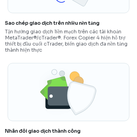
Sao chép giao dịch trên nhiều nền tảng
Tận hưởng giao dịch liền mạch trên các tài khoản
MetaTrader®/cTrader®. Forex Copier 4 hiện hỗ trợ
thiết bị đầu cuối cTrader, biến giao dịch đa nền tảng
thành hiện thực
Nhân đôi giao dịch thành công