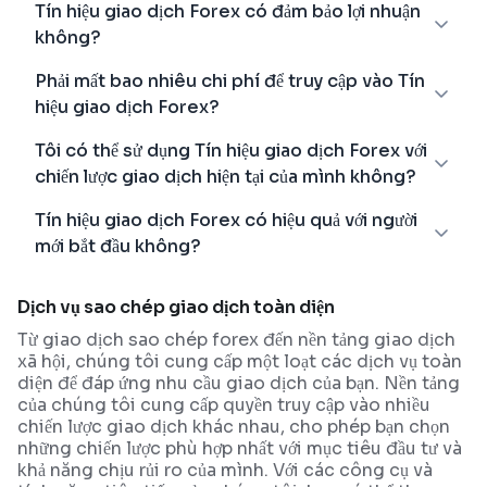
Tín hiệu giao dịch Forex có đảm bảo lợi nhuận
không?
Phải mất bao nhiêu chi phí để truy cập vào Tín
hiệu giao dịch Forex?
Tôi có thể sử dụng Tín hiệu giao dịch Forex với
chiến lược giao dịch hiện tại của mình không?
Tín hiệu giao dịch Forex có hiệu quả với người
mới bắt đầu không?
Dịch vụ sao chép giao dịch toàn diện
Từ giao dịch sao chép forex đến nền tảng giao dịch
xã hội, chúng tôi cung cấp một loạt các dịch vụ toàn
diện để đáp ứng nhu cầu giao dịch của bạn. Nền tảng
của chúng tôi cung cấp quyền truy cập vào nhiều
chiến lược giao dịch khác nhau, cho phép bạn chọn
những chiến lược phù hợp nhất với mục tiêu đầu tư và
khả năng chịu rủi ro của mình. Với các công cụ và