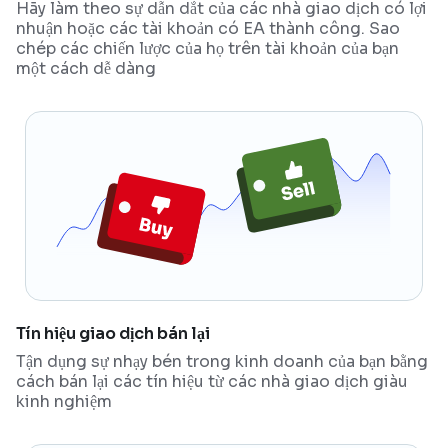
Hãy làm theo sự dẫn dắt của các nhà giao dịch có lợi
nhuận hoặc các tài khoản có EA thành công. Sao
chép các chiến lược của họ trên tài khoản của bạn
một cách dễ dàng
Tín hiệu giao dịch bán lại
Tận dụng sự nhạy bén trong kinh doanh của bạn bằng
cách bán lại các tín hiệu từ các nhà giao dịch giàu
kinh nghiệm