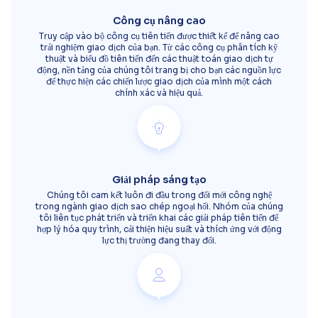
Công cụ nâng cao
Truy cập vào bộ công cụ tiên tiến được thiết kế để nâng cao
trải nghiệm giao dịch của bạn. Từ các công cụ phân tích kỹ
thuật và biểu đồ tiên tiến đến các thuật toán giao dịch tự
động, nền tảng của chúng tôi trang bị cho bạn các nguồn lực
để thực hiện các chiến lược giao dịch của mình một cách
chính xác và hiệu quả.
Giải pháp sáng tạo
Chúng tôi cam kết luôn đi đầu trong đổi mới công nghệ
trong ngành giao dịch sao chép ngoại hối. Nhóm của chúng
tôi liên tục phát triển và triển khai các giải pháp tiên tiến để
hợp lý hóa quy trình, cải thiện hiệu suất và thích ứng với động
lực thị trường đang thay đổi.