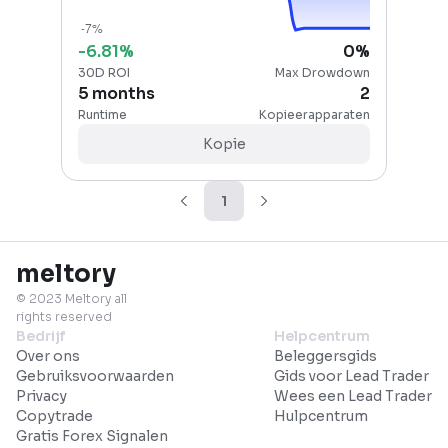
-6.81
%
0
%
30D ROI
Max Drowdown
5 months
2
Runtime
Kopieerapparaten
Kopie
1
meltory
© 2023 Meltory all
rights reserved
Bedrijf
Helpcentrum
Over ons
Beleggersgids
Gebruiksvoorwaarden
Gids voor Lead Trader
Privacy
Wees een Lead Trader
Copytrade
Hulpcentrum
Gratis Forex Signalen