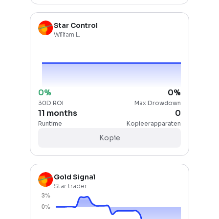
Star Control
William L.
0
%
0
%
30D ROI
Max Drowdown
11 months
0
Runtime
Kopieerapparaten
Kopie
Gold Signal
Star trader