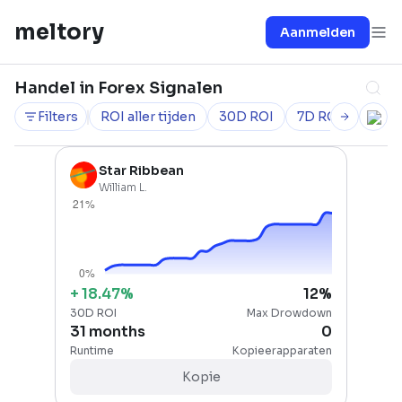
meltory
Aanmelden
Handel in Forex Signalen
Filters
ROI aller tijden
30D ROI
7D ROI
Gevol
Star Ribbean
William L.
+
18.47
%
12
%
30D ROI
Max Drowdown
31 months
0
Runtime
Kopieerapparaten
Kopie