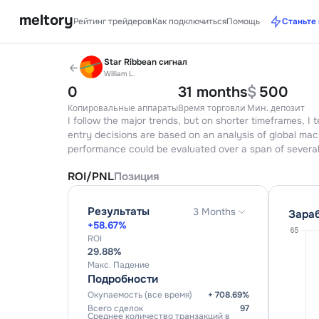
meltory
Рейтинг трейдеров
Как подключиться
Помощь
Star Ribbean
сигнал
William L.
0
31 months
$
5
Копировальные аппараты
Время торговли
Мин.
I follow the major trends, but on shorter tim
entry decisions are based on an analysis of 
performance could be evaluated over a span
ROI/PNL
Позиция
Результаты
3 Months
+
58.67
%
ROI
29.88
%
Макс. Падение