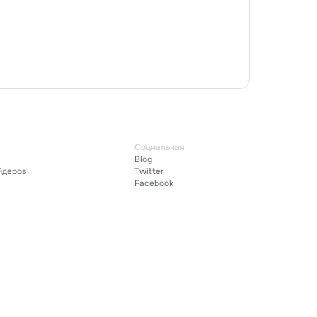
100
ь
Социаль
дство для инвесторов
Blog
дство для ведущих трейдеров
Twitter