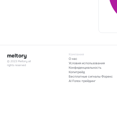
meltory
Компания
О нас
© 2023 Meltory all
Условия использов