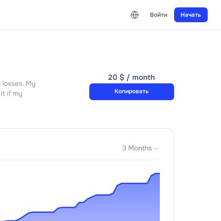
20 
 often hold unrealized losses. My
Ко
 I would appreciate it if my