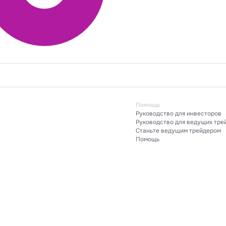
AUDCAD
100%
AUDCAD
Помощ
Руково
ания
Руково