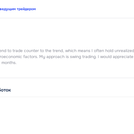
Станьте ведущим трейдером
00
 депозит
eframes, I tend to trade counter to the trend, which means I
global macroeconomic factors. My approach is swing trading.
 of several months.
Заработок