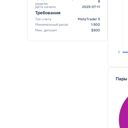
Подробности
Окупаемость (все время)
+
708.69
%
Всего сделок
97
Среднее количество транзакций в
8
неделю
Дата начала
2025-07-11
Требования
Тип счета
MetaTrader 5
Минимальный рычаг
1:
500
Мин. депозит
$
500