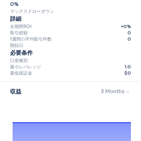
0
%
マックスドローダウン
詳細
全期間ROI
+
0
%
取引総額
0
1週間の平均取引件数
0
開始日
必要条件
口座種別
最小レバレッジ
1:
0
最低保証金
$
0
収益
3 Months