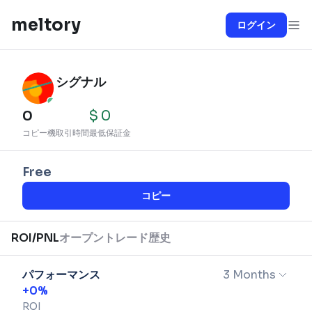
meltory
ログイン
シグナル
0
$
0
コピー機
取引時間
最低保証金
Free
コピー
ROI/PNL
オープントレード
歴史
パフォーマンス
3 Months
+
0
%
ROI