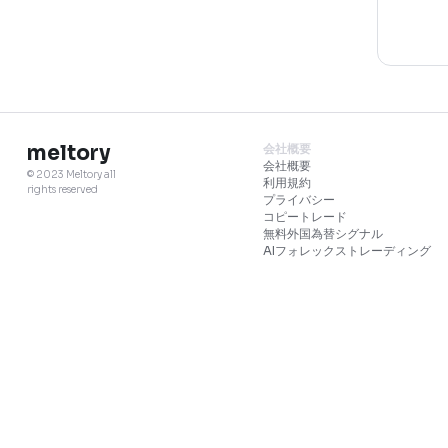
meltory
会社概要
会社概要
© 2023 Meltory all
利用規約
rights reserved
プライバシー
コピートレード
無料外国為替シグナ