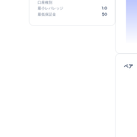
1週間の平均取引件数
0
開始日
必要条件
口座種別
最小レバレッジ
1:
0
最低保証金
$
0