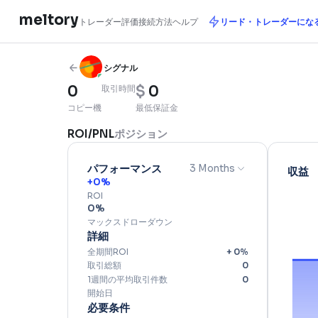
meltory
トレーダー評価
接続方法
ヘルプ
リード・ト
シグナル
0
取引時間
$
0
コピー機
最低保証金
ROI/PNL
ポジション
パフォーマンス
3 Months
+
0
%
ROI
0
%
マックスドローダウン
詳細
全期間ROI
+
0
%
取引総額
0