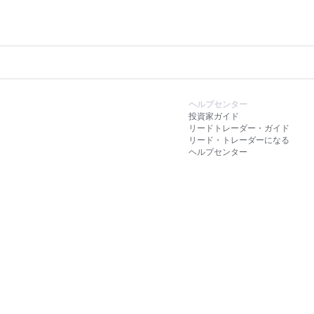
No data
ヘルプ
投資家
リード
リード
ヘルプ
ル