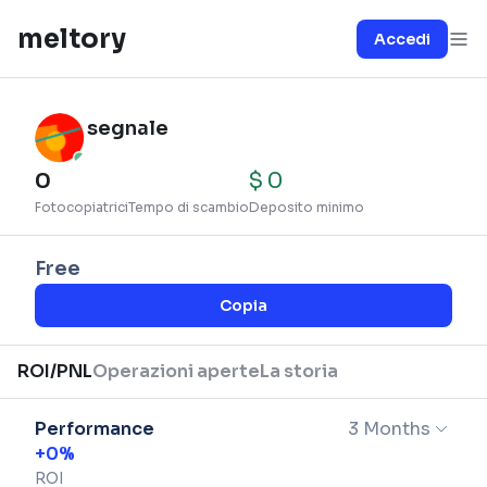
meltory
Accedi
segnale
0
$
0
Fotocopiatrici
Tempo di scambio
Deposito minimo
Free
Copia
ROI/PNL
Operazioni aperte
La storia
Performance
3 Months
+
0
%
ROI