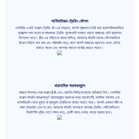
অপ্টিমাইজড ট্রেডিং কৌশল
মেলটরির এআই ফরেক্স ট্রেডিং বট-এর মাধ্যমে, আপনি সূক্ষ্মভাবে তৈরি করা অ্যালগরিদমগুলিতে
অ্যাক্সেস লাভ করেন যা লাভজনক ট্রেডিং সুযোগগুলি সনাক্ত করতে বাজারের ডেটা ক্রমাগত
বিশ্লেষণ করে। AI-এর শক্তিকে কাজে লাগিয়ে, আমাদের বটগুলি তাদের কৌশলগুলিকে
রিয়েল-টাইমে খাপ খায় এবং পরিমার্জন করে, যাতে আপনি বাজারের প্রবণতা থেকে এগিয়ে
থাকতে পারেন এবং আপনার লাভকে সর্বোচ্চ করতে পারেন।
ধারাবাহিক পারফরম্যান্স
বাজারে উপলব্ধ সেরা ফরেক্স EA এবং রোবটের নির্ভরযোগ্যতার অভিজ্ঞতা নিন। মেলটরির
ফরেক্স বটগুলি সামঞ্জস্যপূর্ণ পারফরম্যান্স প্রদানের জন্য প্রকৌশলী, মানসিক পক্ষপাত এবং
অসঙ্গতিগুলি থেকে মুক্ত যা ম্যানুয়াল ট্রেডিংকে আঘাত করতে পারে। আপনি একজন নবীন বা
পাকা ট্রেডারই হোন না কেন, আমাদের বটগুলি আপনাকে আপনার ট্রেডিং পোর্টফোলিওতে
স্থিতিশীল বৃদ্ধি পেতে সক্ষম করে, একটি সমান খেলার ক্ষেত্র প্রদান করে।