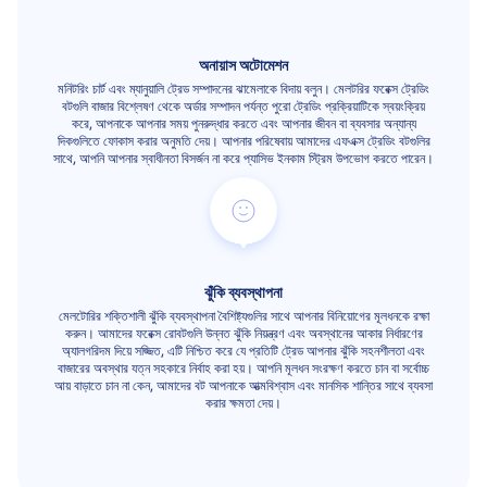
অনায়াস অটোমেশন
মনিটরিং চার্ট এবং ম্যানুয়ালি ট্রেড সম্পাদনের ঝামেলাকে বিদায় বলুন। মেলটরির ফরেক্স ট্রেডিং
বটগুলি বাজার বিশ্লেষণ থেকে অর্ডার সম্পাদন পর্যন্ত পুরো ট্রেডিং প্রক্রিয়াটিকে স্বয়ংক্রিয়
করে, আপনাকে আপনার সময় পুনরুদ্ধার করতে এবং আপনার জীবন বা ব্যবসার অন্যান্য
দিকগুলিতে ফোকাস করার অনুমতি দেয়। আপনার পরিষেবায় আমাদের এফএক্স ট্রেডিং বটগুলির
সাথে, আপনি আপনার স্বাধীনতা বিসর্জন না করে প্যাসিভ ইনকাম স্ট্রিম উপভোগ করতে পারেন।
ঝুঁকি ব্যবস্থাপনা
মেলটোরির শক্তিশালী ঝুঁকি ব্যবস্থাপনা বৈশিষ্ট্যগুলির সাথে আপনার বিনিয়োগের মূলধনকে রক্ষা
করুন। আমাদের ফরেক্স রোবটগুলি উন্নত ঝুঁকি নিয়ন্ত্রণ এবং অবস্থানের আকার নির্ধারণের
অ্যালগরিদম দিয়ে সজ্জিত, এটি নিশ্চিত করে যে প্রতিটি ট্রেড আপনার ঝুঁকি সহনশীলতা এবং
বাজারের অবস্থার যত্ন সহকারে নির্বাহ করা হয়। আপনি মূলধন সংরক্ষণ করতে চান বা সর্বোচ্চ
আয় বাড়াতে চান না কেন, আমাদের বট আপনাকে আত্মবিশ্বাস এবং মানসিক শান্তির সাথে ব্যবসা
করার ক্ষমতা দেয়।