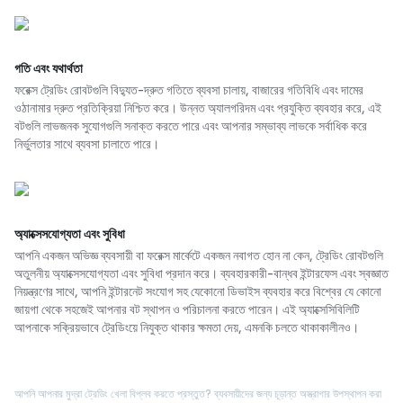
গতি এবং যথার্থতা
ফরেক্স ট্রেডিং রোবটগুলি বিদ্যুত-দ্রুত গতিতে ব্যবসা চালায়, বাজারের গতিবিধি এবং দামের
ওঠানামার দ্রুত প্রতিক্রিয়া নিশ্চিত করে। উন্নত অ্যালগরিদম এবং প্রযুক্তি ব্যবহার করে, এই
বটগুলি লাভজনক সুযোগগুলি সনাক্ত করতে পারে এবং আপনার সম্ভাব্য লাভকে সর্বাধিক করে
নির্ভুলতার সাথে ব্যবসা চালাতে পারে।
অ্যাক্সেসযোগ্যতা এবং সুবিধা
আপনি একজন অভিজ্ঞ ব্যবসায়ী বা ফরেক্স মার্কেটে একজন নবাগত হোন না কেন, ট্রেডিং রোবটগুলি
অতুলনীয় অ্যাক্সেসযোগ্যতা এবং সুবিধা প্রদান করে। ব্যবহারকারী-বান্ধব ইন্টারফেস এবং স্বজ্ঞাত
নিয়ন্ত্রণের সাথে, আপনি ইন্টারনেট সংযোগ সহ যেকোনো ডিভাইস ব্যবহার করে বিশ্বের যে কোনো
জায়গা থেকে সহজেই আপনার বট স্থাপন ও পরিচালনা করতে পারেন। এই অ্যাক্সেসিবিলিটি
আপনাকে সক্রিয়ভাবে ট্রেডিংয়ে নিযুক্ত থাকার ক্ষমতা দেয়, এমনকি চলতে থাকাকালীনও।
আপনি আপনার মুদ্রা ট্রেডিং খেলা বিপ্লব করতে প্রস্তুত? ব্যবসায়ীদের জন্য চূড়ান্ত অস্ত্রাগার উপস্থাপন করা