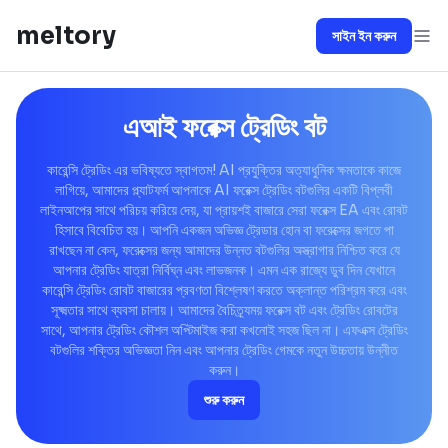
meltory
সাইন ইন করুন
এআই ফরেক্স ট্রেডিং বট
কারেন্সি ট্রেডিং এর ভবিষ্যতে স্বাগতম! AI প্রযুক্তির অত্যাধুনিক ক্ষমতাকে কাজে
লাগিয়ে, আমাদের প্ল্যাটফর্ম আপনাকে AI ফরেক্স ট্রেডিং বটগুলির একটি বিপ্লবী
লাইনআপের সাথে পরিচয় করিয়ে দেয়, যা প্রায়শই বাজারে সেরা ফরেক্স EA এবং রোবট
হিসাবে বিবেচিত হয়। আপনি একজন অভিজ্ঞ ট্রেডার হোন বা ফরেক্সের জগতে পা
রাখছেন না কেন, ফরেক্সের জন্য আমাদের উন্নত বটগুলির অস্ত্রাগার নিশ্চিত করে যে
আপনার ট্রেডিং যাত্রা নির্বিঘ্ন এবং লাভজনক। এমন এক রাজ্যে ডুব দিন যেখানে
কারেন্সি ট্রেডিং রোবট বাজারের প্রবণতা বিশ্লেষণ করতে অক্লান্ত পরিশ্রম করে এবং
সূক্ষ্মতার সাথে ব্যবসা চালায়। আমাদের বৈচিত্র্যময় ফরেক্স বট এবং ট্রেডিং রোবটের
সাথে, আপনার ট্রেডিং কৌশল অপ্টিমাইজ করা কখনোই সহজ ছিল না। এফএক্স ট্রেডিং
বটগুলির শক্তির অভিজ্ঞতা নিন এবং আপনার ট্রেডিং গেমকে নতুন উচ্চতায় উন্নীত
করুন।
শুরু করুন