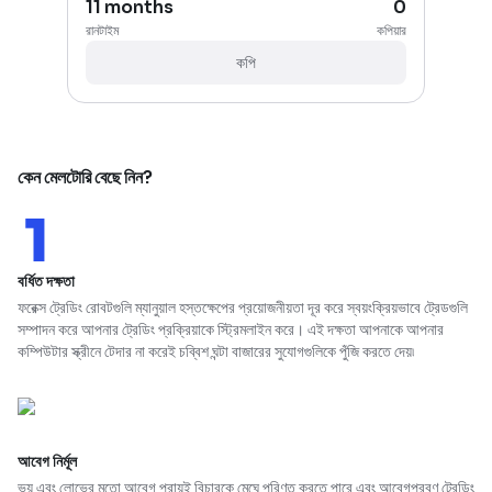
11 months
0
রানটাইম
কপিয়ার
কপি
কেন মেলটোরি বেছে নিন?
বর্ধিত দক্ষতা
ফরেক্স ট্রেডিং রোবটগুলি ম্যানুয়াল হস্তক্ষেপের প্রয়োজনীয়তা দূর করে স্বয়ংক্রিয়ভাবে ট্রেডগুলি
সম্পাদন করে আপনার ট্রেডিং প্রক্রিয়াকে স্ট্রিমলাইন করে। এই দক্ষতা আপনাকে আপনার
কম্পিউটার স্ক্রীনে টেদার না করেই চব্বিশ ঘন্টা বাজারের সুযোগগুলিকে পুঁজি করতে দেয়৷
আবেগ নির্মূল
ভয় এবং লোভের মতো আবেগ প্রায়ই বিচারকে মেঘে পরিণত করতে পারে এবং আবেগপ্রবণ ট্রেডিং