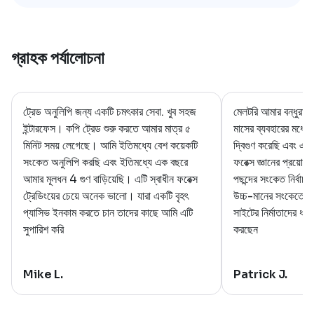
গ্রাহক পর্যালোচনা
ট্রেড অনুলিপি জন্য একটি চমৎকার সেবা. খুব সহজ
মেলটরি আমার বন্ধুরা 
ইন্টারফেস। কপি ট্রেড শুরু করতে আমার মাত্র ৫
মাসের ব্যবহারের মধ্
মিনিট সময় লেগেছে। আমি ইতিমধ্যে বেশ কয়েকটি
দ্বিগুণ করেছি এবং এ
সংকেত অনুলিপি করছি এবং ইতিমধ্যে এক বছরে
ফরেক্স জ্ঞানের প্রয়
আমার মূলধন 4 গুণ বাড়িয়েছি। এটি স্বাধীন ফরেক্স
পছন্দের সংকেত নির্বা
ট্রেডিংয়ের চেয়ে অনেক ভালো। যারা একটি বৃহৎ
উচ্চ-মানের সংকেতের খ
প্যাসিভ ইনকাম করতে চান তাদের কাছে আমি এটি
সাইটের নির্মাতাদের ধ
সুপারিশ করি
করছেন
Mike L.
Patrick J.