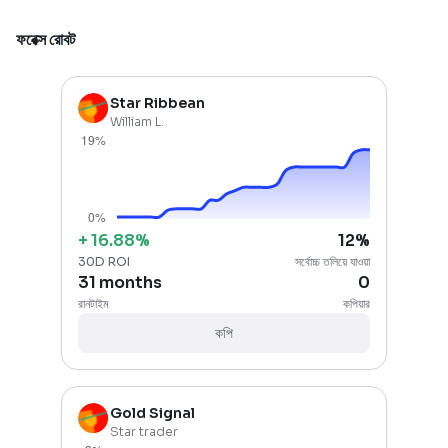
ফরেক্স রোবট
Star Ribbean
William L.
+
16.88
%
12
%
30D ROI
সর্বোচ্চ তলিয়ে যাওয়া
31 months
0
রানটাইম
কপিয়ার
কপি
Gold Signal
Star trader