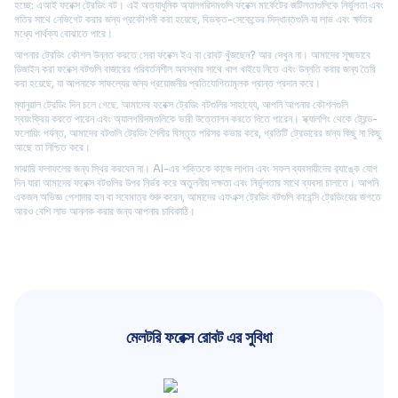
হচ্ছে: এআই ফরেক্স ট্রেডিং বট। এই অত্যাধুনিক অ্যালগরিদমগুলি ফরেক্স মার্কেটের জটিলতাগুলিকে নির্ভুলতা এবং
গতির সাথে নেভিগেট করার জন্য প্রকৌশলী করা হয়েছে, বিভক্ত-সেকেন্ডের সিদ্ধান্তগুলি যা লাভ এবং ক্ষতির
মধ্যে পার্থক্য বোঝাতে পারে।
আপনার ট্রেডিং কৌশল উন্নত করতে সেরা ফরেক্স ইএ বা রোবট খুঁজছেন? আর দেখুন না। আমাদের সূক্ষ্মভাবে
ডিজাইন করা ফরেক্স বটগুলি বাজারের পরিবর্তনশীল অবস্থার সাথে খাপ খাইয়ে নিতে এবং উন্নতি করার জন্য তৈরি
করা হয়েছে, যা আপনাকে সাফল্যের জন্য প্রয়োজনীয় প্রতিযোগিতামূলক প্রান্ত প্রদান করে।
ম্যানুয়াল ট্রেডিং দিন চলে গেছে. আমাদের ফরেক্স ট্রেডিং বটগুলির সাহায্যে, আপনি আপনার কৌশলগুলি
স্বয়ংক্রিয় করতে পারেন এবং অ্যালগরিদমগুলিকে ভারী উত্তোলন করতে দিতে পারেন। স্ক্যালপিং থেকে ট্রেন্ড-
ফলোয়িং পর্যন্ত, আমাদের বটগুলি ট্রেডিং শৈলীর বিস্তৃত পরিসর কভার করে, প্রতিটি ট্রেডারের জন্য কিছু না কিছু
আছে তা নিশ্চিত করে।
মাঝারি ফলাফলের জন্য স্থির করবেন না। AI-এর শক্তিকে কাজে লাগান এবং সফল ব্যবসায়ীদের র‍্যাঙ্কে যোগ
দিন যারা আমাদের ফরেক্স বটগুলির উপর নির্ভর করে অতুলনীয় দক্ষতা এবং নির্ভুলতার সাথে ব্যবসা চালাতে। আপনি
একজন অভিজ্ঞ পেশাদার হন বা সবেমাত্র শুরু করেন, আমাদের এফএক্স ট্রেডিং বটগুলি কারেন্সি ট্রেডিংয়ের জগতে
আরও বেশি লাভ আনলক করার জন্য আপনার চাবিকাঠি।
মেলটরি ফরেক্স রোবট এর সুবিধা